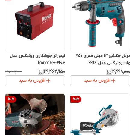
دریل چکشی 13 میلی متری 750
اینورتر جوشکاری رونیکس مدل
وات رونیکس مدل 2211X
Ronix RH-4605
۲۹٬۴۶۲٬۹۵۰
۴٬۹۹۸٬۰۰۰
۳۰٬۰۰۰٬۰۰۰
افزودن به سبد
افزودن به سبد
%
15
%
15