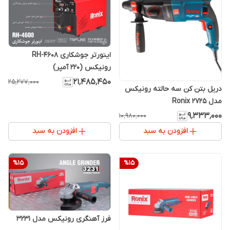
اینورتر جوشکاری RH-4608
رونیکس (220 آمپر)
۲۱٬۴۸۵٬۴۵۰
۲۵٬۲۷۷٬۰۰۰
دریل بتن کن سه حالته رونیکس
مدل Ronix 2725
۹٬۳۳۳٬۰۰۰
۱۰٬۹۸۰٬۰۰۰
افزودن به سبد
افزودن به سبد
%
15
%
15
فرز آهنگری رونیکس مدل 3231