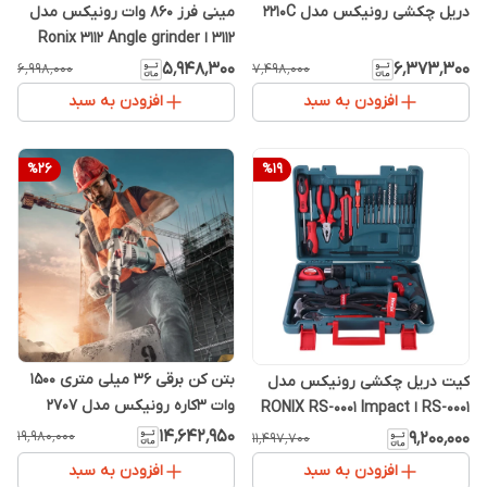
دریل چکشی رونیکس مدل 2210C
مینی فرز 860 وات رونیکس مدل
3112 ا Ronix 3112 Angle grinder
۵٬۹۴۸٬۳۰۰
۶٬۳۷۳٬۳۰۰
۶٬۹۹۸٬۰۰۰
۷٬۴۹۸٬۰۰۰
افزودن به سبد
افزودن به سبد
%
26
%
19
بتن کن برقی 36 میلی متری 1500
کیت دریل چکشی رونیکس مدل
وات 3کاره رونیکس مدل 2707
RS-0001 ا RONIX RS-0001 Impact
Drill
۱۴٬۶۴۲٬۹۵۰
۱۹٬۹۸۰٬۰۰۰
۹٬۲۰۰٬۰۰۰
۱۱٬۴۹۷٬۷۰۰
افزودن به سبد
افزودن به سبد