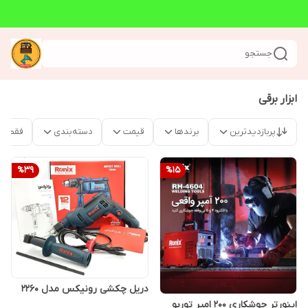
جستجو
ابزار برقی
پربازدیدترین
برندها
قیمت
دسته‌بندی
فقط م
%
39
%
15
دریل چکشی رونیکس مدل 2260
اینورتر جوشکاری 200 امپر توربو