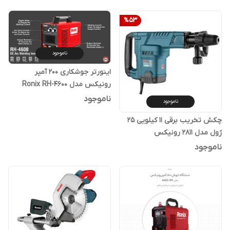
%
53
ناموجود
اینورتر جوشکاری 200 آمپر
رونیکس مدل Ronix RH-4600
ناموجود
ناموجود
چکش تخریب برقی 11 کیلویی 25
ژول مدل 2811 رونیکس
ناموجود