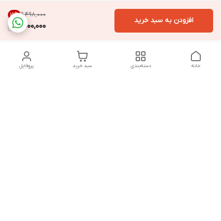
۹٬۴۹۸٬۰۰۰
15
%
افزودن به سبد خرید
8,000,000
خانه
دسته‌بندی
سبد خرید
پروفایل
دسترسی سریع
تماس با ما
سیاست حریم خصوصی
درباره ما
قوانین و مقررات
از ساعت 9 صبح تا 9 شب پاسخگوی شما هستیم