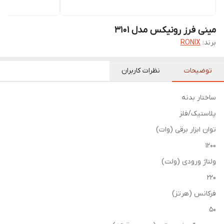
مینی فرز رونیکس مدل 3101
برند:
RONIX
توضیحات
نظرات کاربران
ساختار بدنه
پلاستیک/فلز
توان ابزار برقی (وات)
1200
ولتاژ ورودی (ولت)
220
فرکانس (هرتز)
50