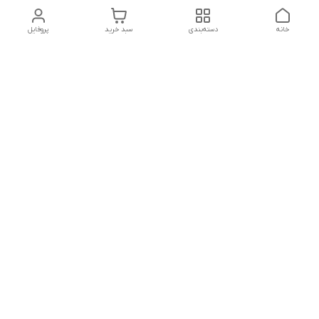
خانه
دسته‌بندی
سبد خرید
پروفایل
دسترسی سریع
تماس با ما
سیاست حریم خصوصی
درباره ما
قوانین و مقررات
از ساعت 9 صبح تا 9 شب پاسخگوی شما هستیم
شماره تماس
02146137974- 09122772765-02146138933
آدرس ایمیل
morteza.azadi.61@gmail.com