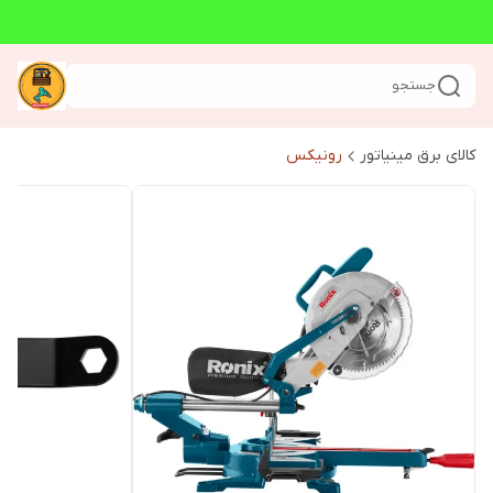
جستجو
کالای برق مینیاتور
رونیکس