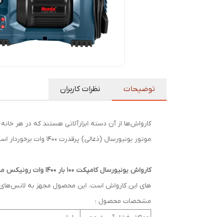
توضیحات
نظرات کاربران
موتور یونیورسال (ذغالی) پرقدرت 1400 وات برخوردار است. حداکثر فشار آب خروجی این کارواش برابر با 100 بار و حداکثر جریان آب خروجی آن نیز 6.2 لیتر در دقیقه است.
کارواش یونیورسال کامپکت 100 بار 1400 وات رونیکس مدل RP-U100C
های این کارواش است. این محصول مجهز به لانس‌های قاب
مشخصات محصول :