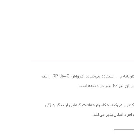
کارواش‌ها از آن دسته ابزارآلاتی هستند که در هر خانه یا کارگاه و برای شستشو و نظافت حیاط، دیوار، اتومبیل، دوچرخه، فضای داخلی کارخانه و ... استفاده می‌شوند. کارواش RP-U100C از یک
رل می‌کند. مکانیزم حفاظت گرمایی از دیگر ویژگی
راد امکان‌پذیر می‌کند.