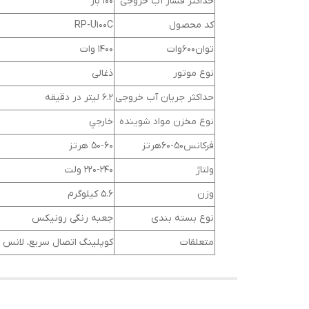
حداکثر فشار آب خروجی
100 بار
کد محصول
RP-U100C
توان600وات
1400 وات
نوع موتور
ذغالی
حداکثر جریان آب خروجی
6.2 لیتر در دقیقه
نوع مخزن مواد شوینده
خارجي
فرکانس50-60هرتز
50-60 هرتز
ولتاژ
220-240 ولت
وزن
5.6 کیلوگرم
نوع بسته ‌بندی
جعبه رنگی رونیکس
متعلقات
کوپلینگ اتصال سریع، لانس قابل تنظیم، شلنگ 5 متری فشارقوی PVC،