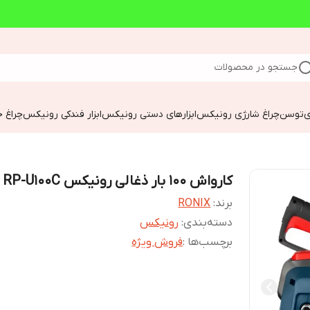
جستجو در محصولات
ی
توسن
چراغ شارژی رونیکس
ابزارهای دستی رونیکس
ابزار فندکی رونیکس
چراغ خ
کارواش 100 بار ذغالی رونیکس RP-U100C
برند:
RONIX
دسته‌بندی
:
رونیکس
برچسب‌ها :
فروش ویژه