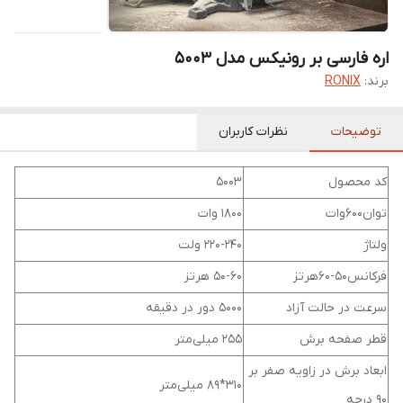
اره فارسی بر رونیکس مدل 5003
برند:
RONIX
توضیحات
نظرات کاربران
کد محصول
5003
توان600وات
1800 وات
ولتاژ
220-240 ولت
فرکانس50-60هرتز
50-60 هرتز
سرعت در حالت آزاد
5000 دور در دقیقه
قطر صفحه برش
255 میلی‌متر
ابعاد برش در زاویه صفر بر
310*89 میلی‌متر
90 درجه