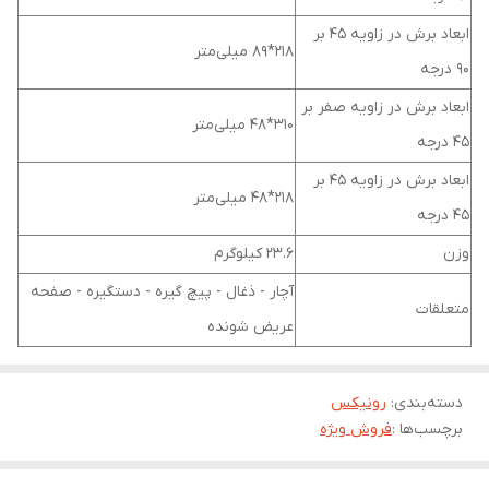
ابعاد برش در زاویه 45 بر
218*89 میلی‌متر
90 درجه
ابعاد برش در زاویه صفر بر
310*48 میلی‌متر
45 درجه
ابعاد برش در زاویه 45 بر
218*48 میلی‌متر
45 درجه
وزن
23.6 کیلوگرم
آچار - ذغال - پیچ گیره - دستگیره - صفحه
متعلقات
عریض شونده
دسته‌بندی
:
رونیکس
برچسب‌ها :
فروش ویژه