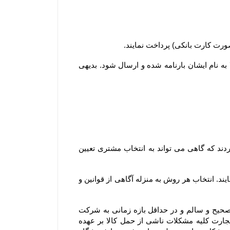
۲-۵–مشتریان ساکن سایر شهرها لازم است کل وجه سفارش خود را بصورت آنلاین یا کارت به کارت پرداخت نمایند تا کالا به نام ایشان بارنامه شده و ارسال شود. بدیهی 
۳-۶– در سایر استان ها، سفارش ها از سه طریق شرکت پست جمهوری اسلامی ایران ، باربری و تیپاکس ارسال می گردند که گاهی می تواند به انتخاب مشتری تعیین 
۴-۶– مشتریان می توانند در مرحله ثبت سفارش و استعلام، از بین روشهای ارسال ممکن، یک روش را به دلخواه انتخاب نمایند. انتخاب هر روش به منزله آگاهی از قوانین و 
۵-۶– در مواردی که ارسال توسط شرکت پست یا باربری انتخاب می گردد، مسئولیت فروشگاه تحویل سفارش بصورت صحیح و سالم و در حداقل بازه زمانی به شرکت 
پست یا باربری و ارسال کد پیگیری برای مشتری می باشد. در این موارد باتوجه به اینکه مطابق مواد ۳۸۶ و ۳۸۷ قانون تجارت کلیه مشکلات ناشی از حمل کالا بر عهده 