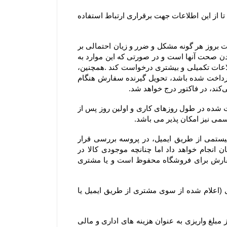
با ثبت این اطلاعات، کاربران و مشتریان ضمن اطمینان از محفوظ بودن اطلاعات خود نزد سایت، به سایت اختیار می دهند تا از این اطلاعات جهت برقراری ارتباط استفاده 
۲-۴– مشتریان در هنگام ثبت سفارش می بایست اطلاعات خود را دقیق وارد فرم سفارش نمایند، در غیراینصورت مسئولیت بروز هر گونه مشکل و ضرر و زیان احتمالی بر 
عهده ایشان می باشد. بنابراین درج آدرس، ایمیل و شماره تماس‌های همراه و ثابت توسط مشتری، به منزله مورد تایید بودن صحت آنها است و در صورتی که این موارد به 
صورت صحیح یا کامل درج نشده باشد، فروشگاه جهت اطمینان از صحت و قطعیت ثبت سفارش می‌تواند از مشتری، اطلاعات تکمیلی و بیشتری درخواست کند .همچنین، 
مشتریان می‌توانند نام، آدرس و تلفن شخص دیگری را برای تحویل گرفتن سفارش وارد کنند و اگر مبلغ سفارش از پیش پرداخت شده باشد، تحویل گیرنده سفارش هنگام 
۳-۴– روز کاری به معنی روز شنبه تا پنج شنبه هر هفته، به استثنای تعطیلات عمومی در ایران است و کلیه سفارش‏‌های ثبت شده در طول روزهای کاری و اولین روز پس از 
۴-۴–کلیه سفارش‌‏های ثبت شده در سایت فروشگاه به وسیله ارسال کد سفارش از طریق پیام کوتاه و پیش فاکتور سیستمی از طریق ایمیل، در پروسه بررسی قرار 
میگیرند. خرید شما از فروشگاه برای ما افتخار است و تیم فروشگاه سعی خود را در تحویل کالا خریداری شده مشتریان انجام خواهد داد اما چنانچه موجودی کالا در 
فروشگاه حتی پس از اقدام مشتری به سفارش‌‏گذاری به پایان برسد. حق کنسل کردن آن سفارش و یا استرداد وجه سفارش برای فروشگاه محفوظ است و یا مشتری 
۵-۴– در صورت بروز مشکل مانند اتمام موجودی کالا ، مبلغ پرداخت شده طی ۲۴ الی ۴۸ ساعت کاری به حساب مشتری (اعلام شده از سوی مشتری از طریق ایمیل یا 
۶-۴– یا انصراف مشتری از خرید ،زمانی که محصول بسته بندی و ارسال شده باشد مبلغ پرداخت شده با کسر ۲۰ درصد از مبلغ واریزی به عنوان هزینه های اداری و مالی 