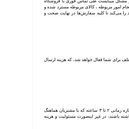
متصدی حمل و نقل بوده و فروشگاه مسئولیتی در قبال تاخیر در ارسال یا مشکلات احتمالی آن ندارد و در صورت بروز مشکل میبایست طی تماس فوری با فروشگاه 
اشکال اعلام شود و با هماهنگی فروشگاه صورتجلسه خسارت با شرکت متصدی حمل بار انجام شود .بدیهی است بعد از انجام امور مربوطه ، کالای مربوطه مسترد شده و 
در صورت موجود بودن کالای سفارش شده ، محصول سفارشی مجدد ارسال میشود. فروشگاه همواره نهایت تلاش خود را می‏‌کند تا کلیه سفارش‏‌ها در نهایت صحت و 
۱-۷ هنگام ثبت سفارش و پیش از پرداخت مبلغ سفارش، با توجه به شهر و میزان خرید امکان انتخاب روش های ارسال مختلف برای شما فعال خواهد شد، که هزینه ارسال 
۲-۸–سفارش های ارسالی شهر تهران به دلیل قابل پیش بینی نبودن مسائلی نظیر ترافیک یا حوداث غیر مترقبه، در یک بازه زمانی ۲ تا ۳ ساعته که با مشتریان هماهنگ 
خواهد شد، تحویل می گردند و مشتریان محترم لازم است که در بازه زمانی مشخص شده در محل تحویل کالا حضور داشته باشند، در غیر اینصورت مسئولیت و هزینه 