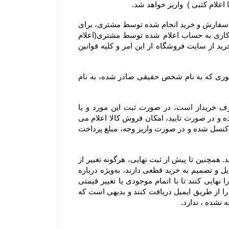
۷-۴– در صورت بروز هرگونه خطا نسبت به درج قیمت و ارزش ریالی کالاهای موجود در سایت فروشگاه، حق بلا اثر نمودن سفارش و خرید انجام شده توسط مشتری، برای 
فروشگاه محفوظ است. بدیهی است فروشگاه در اسرع وقت وجه دریافتی را به پرداخت کننده طی ۲۴ الی ۴۸ ساعت کاری به حساب اعلام شده توسط مشتری(اعلام 
شده از سوی مشتری از طریق ایمیل یا سایر راههای ارتباطی و صرفا اعلام کتبی) واریز و عودت می‌نماید و مشتری با خرید از سایت فروشگاه از این امر و کلیه قوانین 
۸-۴– با توجه به ثبت سیستمی سفارش، به هیچ عنوان امکان صدور فاکتور مجدد یا تغییر مشخصات آن از جمله تغییر فاکتوری که به نام شخص حقیقی صادر شده، به نام 
۹-۴–  از آنجا که فروشگاه یک وب ‌سایت خرده‌ فروشی آنلاین است، سفارش یک کالا به تعداد بالا، مغایر با هدف مصرف خریدار است، در صورت ثبت این مورد و یا 
سفارشاتی که با تعداد اقلام بالایی همراه هستند، فروشگاه مجاز است پیش از ارسال سفارش مشتریان ابتدا بررسی نموده و در صورت تایید، امکان فروش کالا اعلام می 
شود. در این موارد پرداخت وجه و تسویه، قبل از ارسال کالا الزامی است؛ درغیر اینصورت سفارشات با هماهنگی مشتری کنسل شده و در صورت واریز وجه، مبلغ پرداخت 
۱۰-۴– لازم به ذکر است افزودن کالا به سبد خرید به معنی رزرو کالا نیست و هیچ گونه حقی را برای مشتریان ایجاد نمی‌کند. همچنین تا پیش از ثبت نهایی، هرگونه تغییر از 
جمله تغییر در موجودی کالا یا قیمت، روی کالای افزوده شده به سبد خرید اعمال خواهد شد. بنابراین به مشتریانی که تمایل و تصمیم به خرید قطعی دارند، به‌ویژه درباره 
کالاهای در زمان فروش ویژه یا جشنواره که دارای محدودیت تعداد هستند، توصیه می‌شود در اسرع وقت سفارش خود را نهایی کنند تا با اتمام موجودی یا تغییر قیمتی 
کالاها روبرو نشوند. شایان ذکر است سفارش تنها زمانی نهایی می‌شود که کاربران کد رهگیری نهایی تکمیل سفارش خود را از طریق ایمیل دریافت کنند و بدیهی است که 