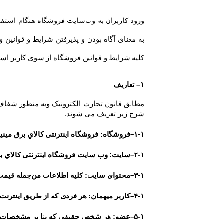
کلیه شرایط و قوانین فروشگاه از سوی کاربر است. ضمنا توجه 
۱– تعاریف
شرح زیر تعریف می شوند.
۱-۱–فروشگاه: فروشگاه اینترنتی كالاي برق مينياتور به عنوان فروشنده
۲-۱–سایت: وب سایت فروشگاه اینترنتی كالاي برق مينياتور به آدرس  www.miniaturkala.ir
۳-۱–محتوای سایت: کلیه اطلاعات من‌جمله قیمت، متن، عکس، فیلم و مشخصات فنی محصولات یا کلیه مقالات و اخبار درج شده در سایت و وبلاگ
۴-۱–کاربر میهمان: هر فردی که از طریق اینترنت وارد سایت فروشگاه شده باشد، کاربر میهمان تلقی می شود.
۵-۱–عضو: هر شخص حقیقی که بنا بر مشخصات هویتی قابل استناد به عضویت سایت درآمده باشد، عضو تلقی می شود.