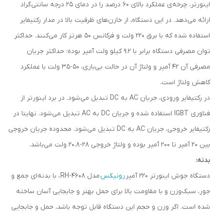
اینورتر، چرخه‌ی عملکرد بالای 60 درصد را در دمای 25 درجه‌ سانتی‌گراد
ارائه می‌دهد. در این دستگاه، از خازن‌های ظرفیت بالا در مدار رکتیفایر
استفاده شده که با برق 220 ولت و فرکانس 50 هرتز کار می‌کنند. حداکثر
توان مصرفی دستگاه برابر با 9.2 کیلو ولت آمپر بوده؛ حداکثر جریان
مصرفی آن 42 آمپر و ولتاژ آن در حالت بی‌باری، 50-35 ولت با عملکرد
کاهش ولتاژ است.
در رکتیفایر ورودی، جریان AC به DC تبدیل می‌شود. در برد اینورتر از
فناوری IGBT استفاده شده و جریان DC به AC تبدیل می‌شود. نهایتا در
رکتیفایر خروجی، جریان AC به DC تبدیل می‌شود. محدوده جریان خروجی
بین 20 آمپر تا 200 آمپر بوده و ولتاژ خروجی 28-20.8 ولت می‌باشد.
بدنه:
دستگاه جوش اینورتر 220 آمپر
رونیکس
مدل RH-4608 ، با بدنه‌ای جمع و
جور، سبک‌وزن و با مقاومت بالا برای حمل بهتر و جابجایی آسان ساخته
شده است. اگر وزن و حجم این دستگاه قابل توجه باشد، حمل و جابجایی