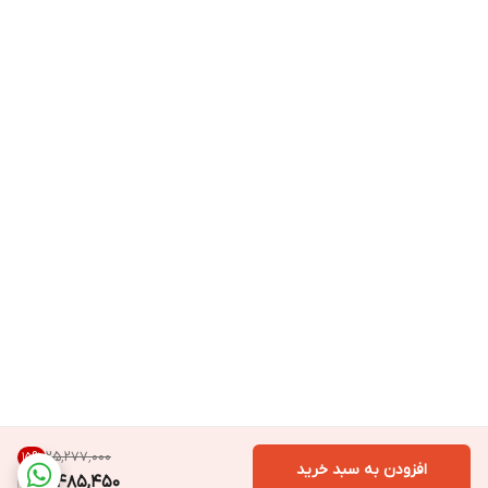
۲۵٬۲۷۷٬۰۰۰
15
%
افزودن به سبد خرید
21,485,450