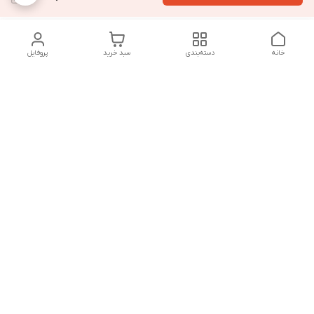
خانه
دسته‌بندی
سبد خرید
پروفایل
دسترسی سریع
تماس با ما
سیاست حریم خصوصی
درباره ما
قوانین و مقررات
از ساعت 9 صبح تا 9 شب پاسخگوی شما هستیم
شماره تماس
02146137974- 09122772765-02146138933
آدرس ایمیل
morteza.azadi.61@gmail.com