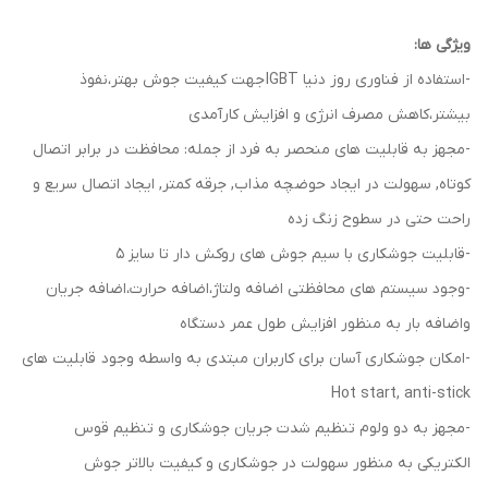
ویژگی ها:
-استفاده از فناوری روز دنیا IGBT جهت کیفیت جوش بهتر،نفوذ
بیشتر،کاهش مصرف انرژی و افزایش کارآمدی
-مجهز به قابلیت های منحصر به فرد از جمله: محافظت در برابر اتصال
کوتاه, سهولت در ایجاد حوضچه مذاب, جرقه کمتر, ایجاد اتصال سریع و
راحت حتی در سطوح زنگ زده
-قابلیت جوشکاری با سیم جوش های روکش دار تا سایز 5
-وجود سیستم های محافظتی اضافه ولتاژ،اضافه حرارت،اضافه جریان
واضافه بار به منظور افزایش طول عمر دستگاه
-امکان جوشکاری آسان برای کاربران مبتدی به واسطه وجود قابلیت های
Hot start, anti-stick
-مجهز به دو ولوم تنظیم شدت جریان جوشکاری و تنظیم قوس
الکتریکی به منظور سهولت در جوشکاری و کیفیت بالاتر جوش