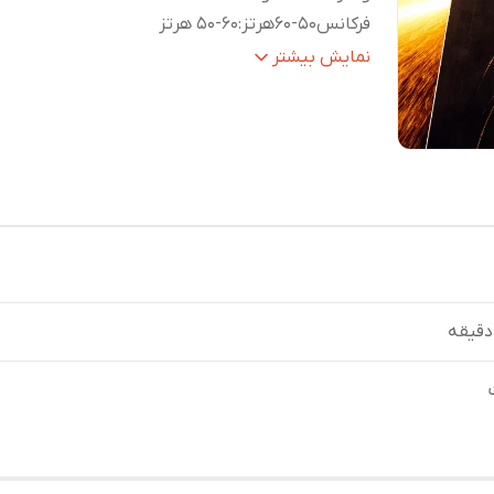
فرکانس50-60هرتز
:
50-60 هرتز
قطر صفحه برش
:
180 میلی‌متر
نمایش بیشتر
ظرفیت شفت
:
M14
نوع‌ بسته‌بندی
:
جعبه رنگی رونیکس
وزن
:
4.16 کیلوگرم
متعلقات
:
دسته جانبی ضد لرزش طراحی شده توسط
رونیکس، آچار، گارد، یک جفت ذغال اضافه