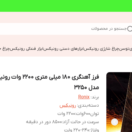
جستجو در محصولات
ی
توسن
چراغ شارژی رونیکس
ابزارهای دستی رونیکس
ابزار فندکی رونیکس
چراغ خ
فرز آهنگری 180 میلی متری 200
مدل 3250
برند:
Ronix
دسته‌بندی
:
رونیکس
توان600وات
:
2200 وات
سرعت در حالت آزاد
:
8500 دور در دقیقه
ولتاژ
:
220-240 ولت