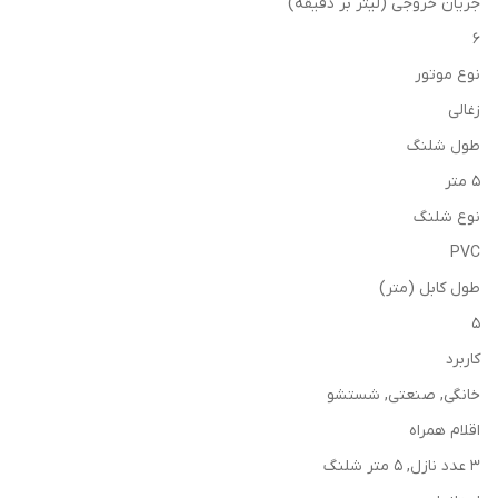
جریان خروجی (لیتر بر دقیقه)
6
نوع موتور
زغالی
طول شلنگ
5 متر
نوع شلنگ
PVC
طول کابل (متر)
5
کاربرد
خانگی, صنعتی, شستشو
اقلام همراه
3 عدد نازل, 5 متر شلنگ