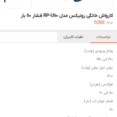
کارواش خانگی رونیکس مدل RP-U110 فشار ۱۱۰ بار
برند:
RONIX
توضیحات
نظرات کاربران
ولتاژ ورودی (ولت)
220 الی 240
توان ابزار برقی (وات)
1200
فرکانس (هرتز)
50 الی 60
فشار موثر آب (بار)
110