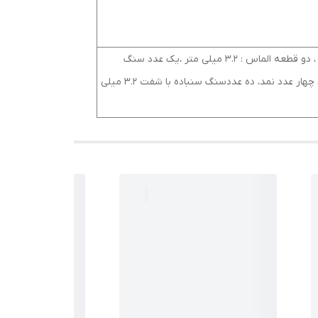
40 عدد لوازم جانبی ( یک عدد شفت سنباده : 3.2 میلی متر ، دو عدد سنبه : 3.2 میلی متر ،دو عدد مته : 2.3/3.2 میلی متر ، دو قطعه الماس : 3.2 میلی متر ،یک عدد سنگ
سنباده ، آچار ، دو عدد کولت : 2.3/3.2 میلی متر ،چهار عدد سنباده انگشتی ، هشت عدد سنگ برشی.، سه عدد کاغذ سنباده، چهار عدد نمد، ده عددسنگ سنباده با شفت 3.2 میلی