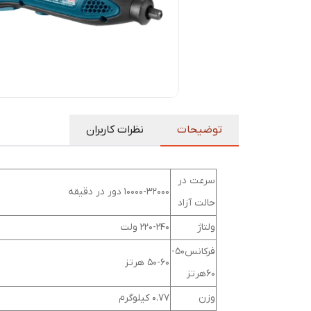
توضیحات
نظرات کاربران
سرعت در
10000-32000 دور در دقیقه
حالت آزاد
ولتاژ
220-240 ولت
فرکانس50-
50-60 هرتز
60هرتز
وزن
0.77 کیلوگرم