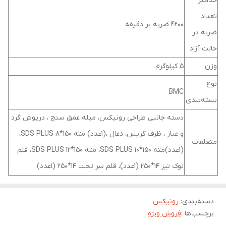
حداکثر
تعداد
4200 ضربه بر دقیقه
ضربه در
حالت آزاد
وزن
5 کیلوگرم
نوع
BMC
بسته‌بندی
دسته جانبی طراحی رونیکس، میله عمق سنج ، درپوش گرد
و غبار ، ظرف گریس، ذغال ،(1عدد) مته SDS PLUS 8*150،
متعلقات
(1عدد)مته SDS PLUS 10*150، مته SDS PLUS 12*150، قلم
نوک تیز 14*250 (1عدد)، قلم سر تخت 14*250 (1عدد)
دسته‌بندی
:
رونیکس
برچسب‌ها :
فروش ویژه