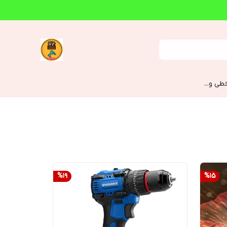
طی و...
%
19
%
15