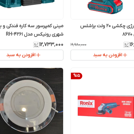
مینی کمپرسور سه کاره فندکی و ب
دریل شارژی چکشی 20 ولت براشلس
شهری رونیکس مدل RH-4261
8
۱۲٬۷۳۳٬۰۰۰
۱۶
۱۹٬۹۸۰٬۰۰۰
افزودن به سبد
افزودن به سبد
%
15