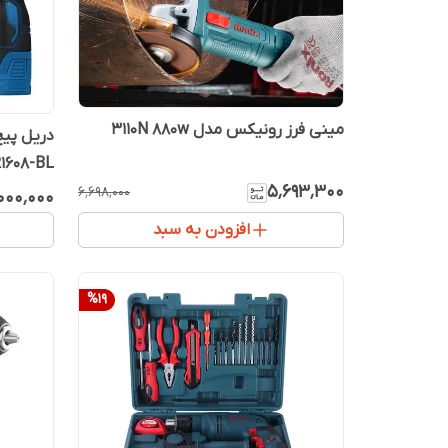
مینی فرز رونیکس مدل 3110N 880w
دریل پی
1608-BL
۵٬۶۹۳٬۳۰۰
۶٬۶۹۸٬۰۰۰
۰۰۰٬۰۰۰
افزودن به سبد
%
19