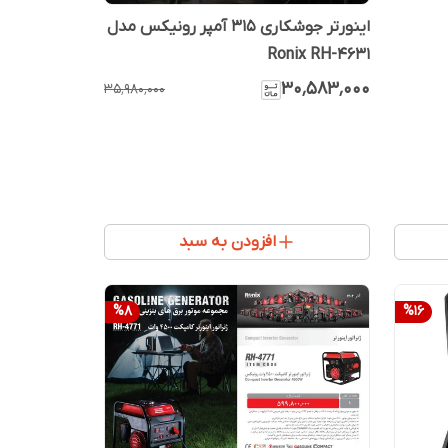
اینورتر جوشکاری 315 آمپر رونیکس مدل
Ronix RH-4631
۳۰٬۵۸۳٬۰۰۰
۳۵٬۹۸۰٬۰۰۰
افزودن به سبد
%
8
%
16