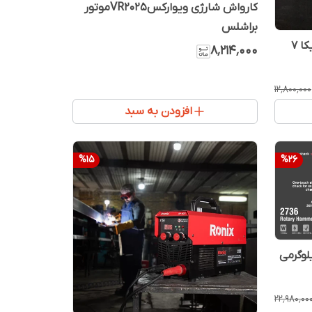
کارواش شارژی ویوارکسVR2025موتور
براشلس
هالوژن 3 حالته دور شیشه اپتونیکا 7
۸٬۲۱۴٬۰۰۰
۱۲٬۸۰۰٬۰۰۰
افزودن به سبد
%
15
%
26
کن 36 میلی متری 5 کیلو‌گرمی
۲۲٬۹۸۰٬۰۰