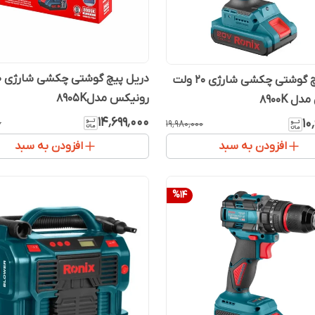
دریل پیچ گوشتی چکشی شارژی 20 ولت
رونیکس مدل8905K
 8900K
۱۴٬۶۹۹٬۰۰۰
۱۰
۰
۱۹٬۹۸۰٬۰۰۰
افزودن به سبد
افزودن به سبد
%
14