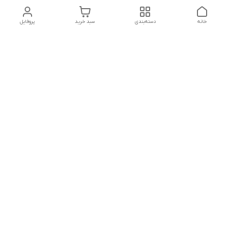
خانه
دسته‌بندی
سبد خرید
پروفایل
دسترسی سریع
تماس با ما
سیاست حریم خصوصی
درباره ما
قوانین و مقررات
از ساعت 9 صبح تا 9 شب پاسخگوی شما هستیم
شماره تماس
02146137974- 09122772765-02146138933
آدرس ایمیل
morteza.azadi.61@gmail.com