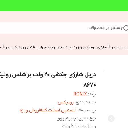
جستجو در محصولات
ی
توسن
چراغ شارژی رونیکس
ابزارهای دستی رونیکس
ابزار فندکی رونیکس
چراغ خ
دریل شارژی چکشی 20 ولت براشلس 
8670
برند:
RONIX
دسته‌بندی
:
رونیکس
برچسب‌ها :
تضمین اصالت کالا
فروش ویژه
نوع باتری
:
لیتیوم یون
ولتاژ باتری
:
20 ولت