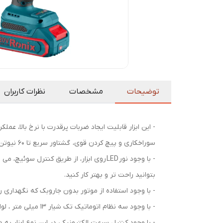
توضیحات
مشخصات
نظرات کاربران
- این ابزار قابلیت ایجاد ضربات پرقدرت با نرخ بالا، 
سوراخکاری و پیچ کردن قوی، گشتاور سریع تا 60 نیوتن متر را فراهم می کند.
- با وجود نور LED روی ابزار، از طریق کن
بتوانید راحت تر و بهتر کار کنید.
- با وجود استفاده از موتور بدون جاروبک که نگهداری را
- با وجود سه نظام اتوماتیک تک شیار 13 میلی متر ، لوازم جانبی ابزار مورد نظر را در کمترین زمان ممکن برمی دارد.
- با وجود کنترل سرعت الکترونیکی در این نوع ابزار ب