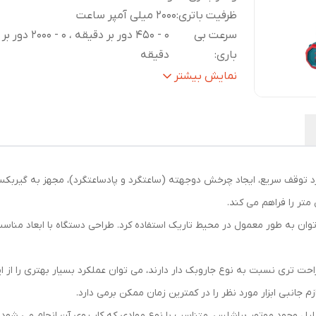
ظرفیت باتری
:
2000 میلی آمپر ساعت
سرعت بی
0 - 450 دور بر دقیقه ، 0 - 2000 دور بر
باری
:
دقیقه
نرخ ضربه
:
0 - 30000 ضربه در دقیقه
نمایش بیشتر
نوع سه نظام
:
اتوماتیک
ابعاد سه نظام
:
13 میلی متر
گشتاور بیشینه
:
60 نیوتن در متر
ظرفیت دریل کاری
چوب: 35 میلی 
(چوب، فلز، سنگ)
:
متر ، سنگ: 8 میلی متر
عملکرد توقف سریع، ایجاد چرخش دوجهته (ساعتگرد و پادساعتگرد)، مجهز به گیربک
متعلقات
:
2 عدد باتری، 1 عدد شارژر
بسته بندی
:
BMC
ترل سوئیچ، می توان به طور معمول در محیط تاریک استفاده کرد. طراحی دستگاه با ابعاد 
ابعاد محصول
:
میلی متر164 * 70 * 199
جنس بدنه
:
PA6-GF30
حت تری نسبت به نوع جاروبک دار دارند، می توان عملکرد بسیار بهتری را از این
وزن خالص
:
1/43 کیلوگرم
وزن کلی
:
2/75 کیلوگرم
ه دلیل وجود موتور براشلس، متناسب با نوع موادی که کار روی آن انجام می شو