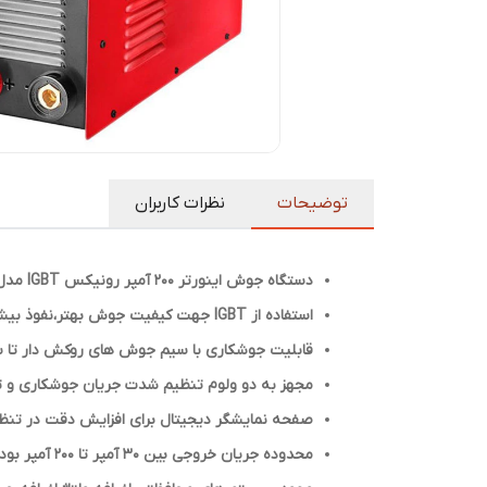
توضیحات
نظرات کاربران
دستگاه جوش اینورتر ۲۰۰ آمپر رونیکس IGBT مدل RH-4602
استفاده از IGBT جهت کیفیت جوش بهتر،نفوذ بیشتر،کاهش مصرف انرژی و افزایش کارآمدی
قابلیت جوشکاری با سیم جوش های روکش دار تا سایز 5 بصورت م
مجهز به دو ولوم تنظیم شدت جریان جوشکاری و 
صفحه نمایشگر دیجیتال برای افزایش دقت در تن
محدوده جریان خروجی بین 30 آمپر تا 200 آمپر بوده و ولتاژ خروجی 25.6 ولت