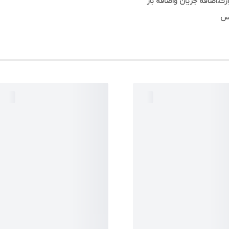
ت،اضافه جریان واضافه بار