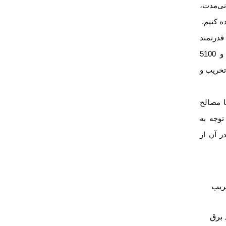
ی‌مدت،
 کنیم.
قدرتمند
برخوردار است؛ انرژی ضربه‌ای نزدیک به 3 ژول و 5100
 تخریب و
ا مصالح
توجه به
ر آن از
ریب
 برق