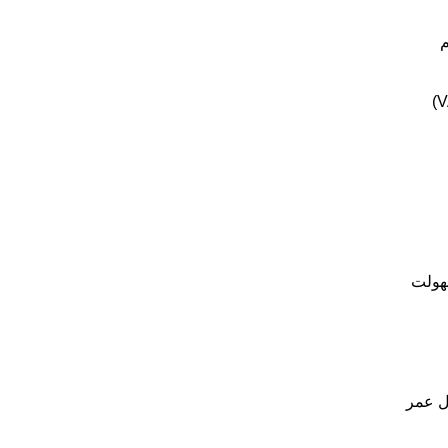
م
هولت
ل عمر