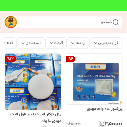
جستجو
جدیدترین
برندها
قیمت
دسته‌بندی
فقط محص
%
23
%
4
پرژکتور 200 وات مودی
پنل توکار فنر متغییر فول لایت
مودی 10 وات
۳٬۵۰۰٬۰۰۰
۳٬۶۵۰٬۰۰۰