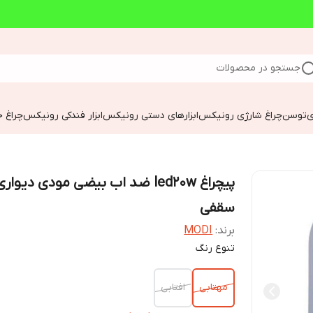
جستجو در محصولات
ی
توسن
چراغ شارژی رونیکس
ابزارهای دستی رونیکس
ابزار فندکی رونیکس
چراغ خ
پیچراغ led20w ضد اب بیضی مودی دیوار
سقفی
برند:
MODI
تنوع رنگ
مهتابی
افتابی