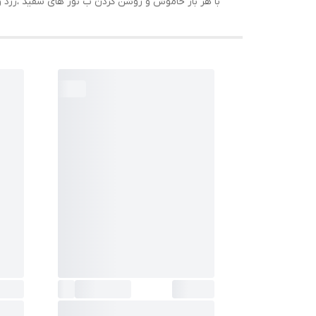
با هر بار خاموش و روشن کردن ب نور های سفید ،زرد و