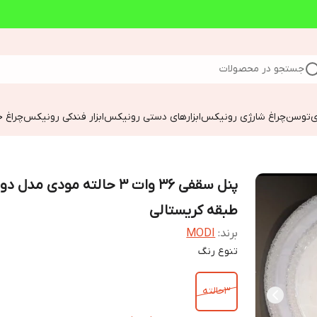
جستجو در محصولات
ی
توسن
چراغ شارژی رونیکس
ابزارهای دستی رونیکس
ابزار فندکی رونیکس
چراغ خ
پنل سقفی 36 وات 3 حالته مودی مدل دو
طبقه کریستالی
برند:
MODI
تنوع رنگ
3حالته