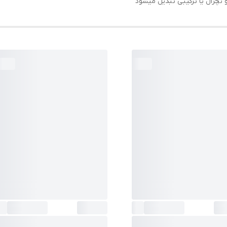
 نچرال یا ترکیبی تبدیل میشود