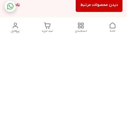
دیدن محصولات مرتبط
ناموجود
خانه
دسته‌بندی
سبد خرید
پروفایل
دسترسی سریع
تماس با ما
سیاست حریم خصوصی
درباره ما
قوانین و مقررات
از ساعت 9 صبح تا 9 شب پاسخگوی شما هستیم
شماره تماس
02146137974- 09122772765-02146138933