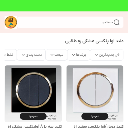
جستجو
دلند اوا پلکسی مشکی زه طلایی
جدیدترین
برندها
قیمت
دسته‌بندی
فقط محص
ناموجود
ناموجود
کلید دوپل/آوا پلکسی سفید زه
کلید سه پل/ آواپلکسی مشکی زه