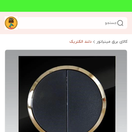
جستجو
کالای برق مینیاتور
دلند الکتریک