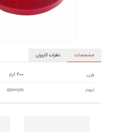
مشخصات
نظرات کاربران
وزن
400 گرم
ابعاد
۵m×1cm