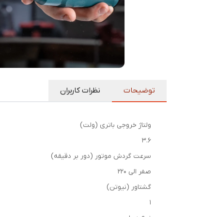
توضیحات
نظرات کاربران
ولتاژ خروجی باتری (ولت)
3.6
سرعت گردش موتور (دور بر دقیقه)
صفر الی 220
گشتاور (نیوتن)
1