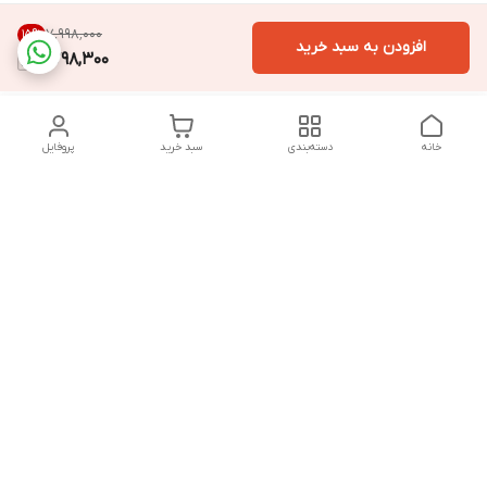
۷٬۹۹۸٬۰۰۰
15
%
افزودن به سبد خرید
6,798,300
خانه
دسته‌بندی
سبد خرید
پروفایل
دسترسی سریع
تماس با ما
سیاست حریم خصوصی
درباره ما
قوانین و مقررات