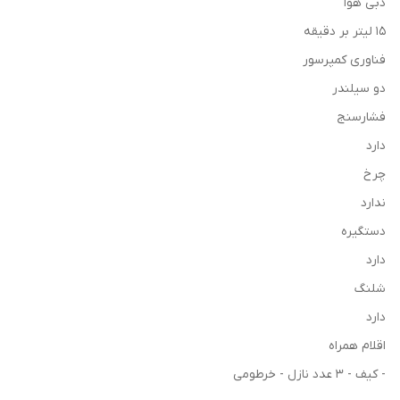
دبی هوا
15 لیتر بر دقیقه
فناوری کمپرسور
دو سیلندر
فشارسنج
دارد
چرخ
ندارد
دستگیره
دارد
شلنگ
دارد
اقلام همراه
- کیف - 3 عدد نازل - خرطومی