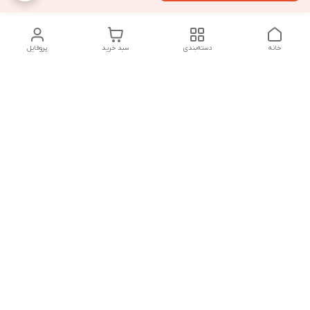
خانه
دسته‌بندی
سبد خرید
پروفایل
دسترسی سریع
تماس با ما
سیاست حریم خصوصی
درباره ما
قوانین و مقررات
از ساعت 9 صبح تا 9 شب پاسخگوی شما هستیم
شماره تماس
02146137974- 09122772765-02146138933
آدرس ایمیل
morteza.azadi.61@gmail.com