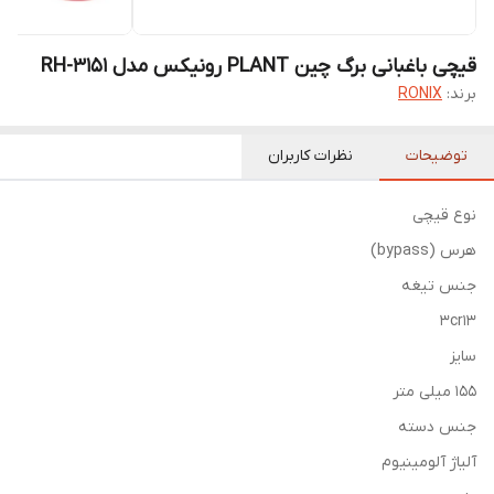
قیچی باغبانی برگ چین PLANT رونیکس مدل RH-3151
برند:
RONIX
توضیحات
نظرات کاربران
نوع قیچی
هرس (bypass)
جنس تیغه
3cr13
سایز
155 میلی متر
جنس دسته
آلیاژ آلومینیوم