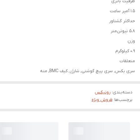
ظرفیت باتری
1.5 آمپر ساعت
حداکثر گشتاور
5.8 نیوتن‌متر
وزن
0.9 کیلوگرم
متعلقات
سری بکس, سری پیچ گوشتی, شارژر, کیف BMC, مته
دسته‌بندی
:
رونیکس
برچسب‌ها :
فروش ویژه