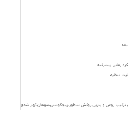
لیت تنظیم
ی ترکیب روغن و بنزین،روکش ساطور،پیچگوشتی،سوهان،آچار شمع