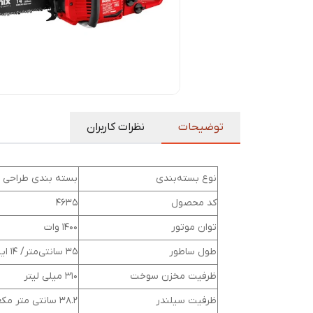
توضیحات
نظرات کاربران
نوع بسته‌بندی
بسته بندی طراحی
کد محصول
4635
توان موتور
1400 وات
طول ساطور
35 سانتی‌متر/ 14 اینچ
ظرفیت مخزن سوخت
310 میلی‌ لیتر
ظرفیت سیلندر
38.2 سانتی متر مکعب