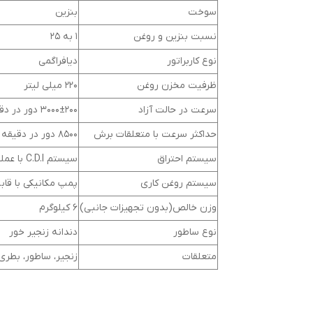
سوخت
بنزین
نسبت بنزین و روغن
1 به 25
نوع کاربراتور
دیافراگمی
ظرفیت مخزن روغن
220 میلی لیتر
سرعت در حالت آزاد
3000±200 دور در دقیقه
حداکثر سرعت با متعلقات برش
8500 دور در دقیقه
سیستم احتراق
سیستم C.D.I با عملکرد زمانی پیشرفته
سیستم روغن کاری
پمپ مکانیکی با قاب
وزن خالص(بدون تجهیزات جانبی)
6 کیلوگرم
نوع ساطور
دندانه زنجیر خور
متعلقات
زنجیر، ساطور، بطر