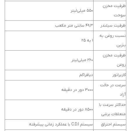
ظرفیت مخزن
550 میلی‌لیتر
سوخت
ظرفیت سیلندر
49.3 سانتی متر مکعب
نسبت روغن به
1 به 25
بنزین
ظرفیت مخزن
260 میلی‌لیتر
روغن
کاربراتور
دیافراگم
سرعت در حالت
3000 دور در دقیقه
آزاد
حداکثر سرعت با
8500 دور در دقیقه
متعلقات برشی
سیستم احتراق
سیستم C.D.I با عملکرد زمانی پیشرفته