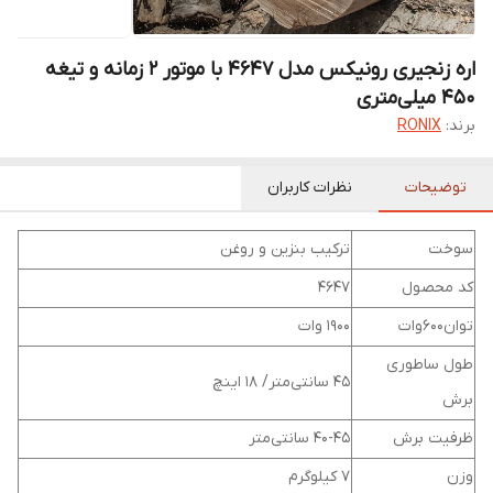
اره زنجیری رونیکس مدل 4647 با موتور ۲ زمانه و تیغه
۴۵۰ میلی‌متری
برند:
RONIX
توضیحات
نظرات کاربران
سوخت
ترکیب بنزین و روغن
کد محصول
4647
توان600وات
1900 وات
طول ساطوری
45 سانتی‌متر/ 18 اینچ
برش
ظرفیت برش
40-45 سانتی‌متر
وزن
7 کیلوگرم