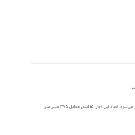
جنس باکیفیت و دوام بالای محصول RH-2405 رونیکس در کنار دسته‌های ارگونومیک و فک‌های قوی آن، موجب حداکثر کارایی این ابزار می‌شود. ابعاد این آچار، 15 اینچ معادل 375 میلی‌متر