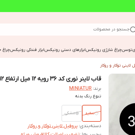
جستجو در محصولات
ی
توسن
چراغ شارژی رونیکس
ابزارهای دستی رونیکس
ابزار فندکی رونیکس
چراغ خ
 لاینی توکار و روکار
قاب لاینر نوری کد 36 رویه 12 میل ارتفاع 12 میل
برند:
MINIATUR
تنوع رنگ بدنه
سفید
مشکی
دسته‌بندی
:
پروفیل لاینی توکار و روکار
برچسب‌ها :
تضمین اصالت کالا
فروش ویژه