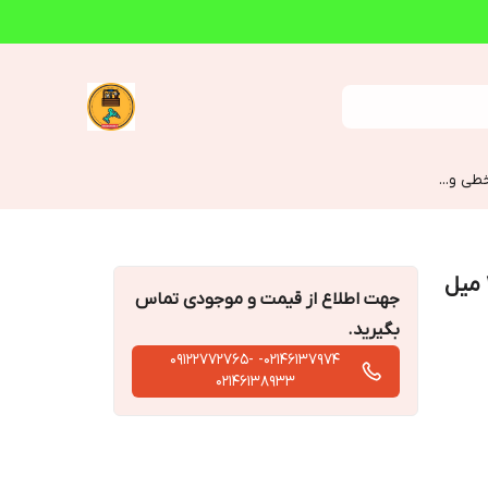
طی و...
جهت اطلاع از قیمت و موجودی تماس
بگیرید.
02146137974- 09122772765-
02146138933