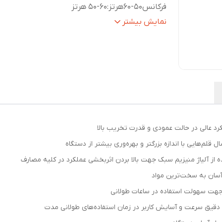
فرکانس50-60هرتز
:
50-60 هرتز
ولتاژ
:
220-240 ولت
نمایش بیشتر
حداکثر تعداد ضربه در حالت آزاد
:
1300 ضربه در دقیقه
متعلقات
:
ظرف گریس، دسته جانبی طراحی شده توسط
رونیکس، یک عدد قلم نوک تیز و یک عدد قل
پهن ، محافظ لاستیکی قلم گیر، ذغال
ز آلیاژ منیزیم سبک جهت بالا بردن اثربخشی عملکرد در کلیه مصارف
 آسان به سخت‌ترین مواد
 دقیق سرعت و آسایش کاربر در زمان استفاده‌های طولانی مدت