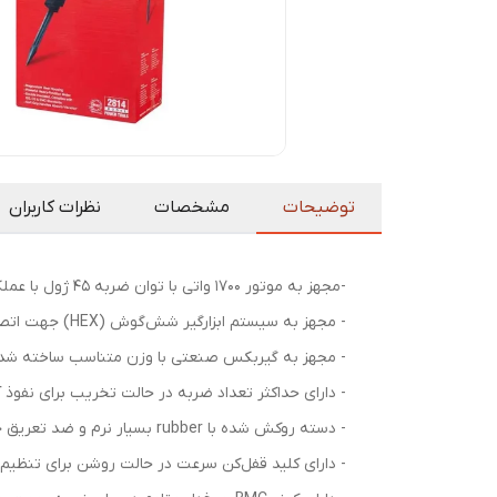
توضیحات
مشخصات
نظرات کاربران
-مجهز به موتور 1700 واتی با توان ضربه 45 ژول با عملکرد عالی در حالت عمودی و قدرت تخریب بالا
- مجهز به سیستم ابزارگیر شش‌گوش (HEX) جهت اتصال قلم‌هایی با اندازه بزرگتر و بهره‌وری بیشتر از دستگاه
- مجهز به گیربکس صنعتی با وزن متناسب ساخته شده ا
- دارای حداکثر تعداد ضربه در حالت تخریب برای نفوذ
- دسته روکش شده با rubber بسیار نرم و ضد تعریق جهت سهولت استفاده در ساعات طولانی
- دارای کلید قفل‌کن سرعت در حالت روشن برای تنظیم