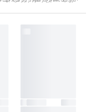
- دارای کیف BMC چرخ‌دار مقاوم در برابر ضربه، جهت حمل آسان دستگاه