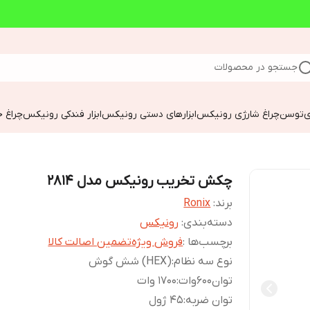
جستجو در محصولات
ی
توسن
چراغ شارژی رونیکس
ابزارهای دستی رونیکس
ابزار فندکی رونیکس
چراغ خ
چکش تخریب رونیکس مدل 2814
برند:
Ronix
دسته‌بندی
:
رونیکس
برچسب‌ها :
فروش ویژه
تضمین اصالت کالا
نوع سه نظام
:
(HEX) شش گوش
توان600وات
:
1700 وات
توان ضربه
:
45 ژول