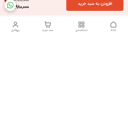
۱۶٬۹۸۰٬۰۰۰
23
%
افزودن به سبد خرید
12,980,000
خانه
دسته‌بندی
سبد خرید
پروفایل
دسترسی سریع
تماس با ما
سیاست حریم خصوصی
درباره ما
قوانین و مقررات
از ساعت 9 صبح تا 9 شب پاسخگوی شما هستیم
شماره تماس
02146137974- 09122772765-02146138933