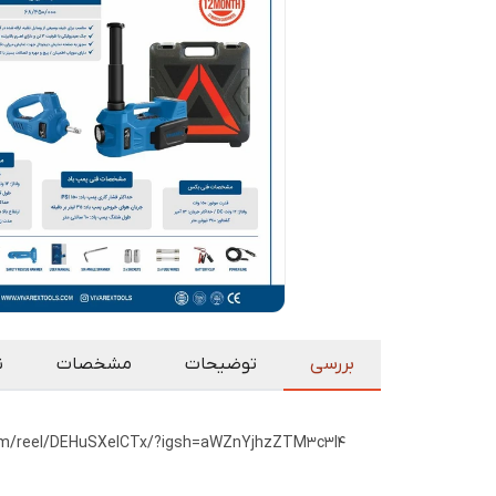
بررسی
توضیحات
مشخصات
ن
://www.instagram.com/reel/DEHuSXeICTx/?igsh=aWZnYjhzZTM3c3l4