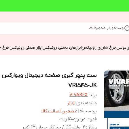
جستجو در محصولات
ی
توسن
چراغ شارژی رونیکس
ابزارهای دستی رونیکس
ابزار فندکی رونیکس
چراغ خ
ست پنچر گیری صفحه دیجیتال ویوارکس 
VR1545-JK
برند:
VIVAREX
دسته‌بندی
:
ابزار
برچسب‌ها :
تضمین اصالت کالا
قدرت موتور
:
150 وات
ولتاژ : 12 ولت DC / حداکثر جریان
:
13 آمپر