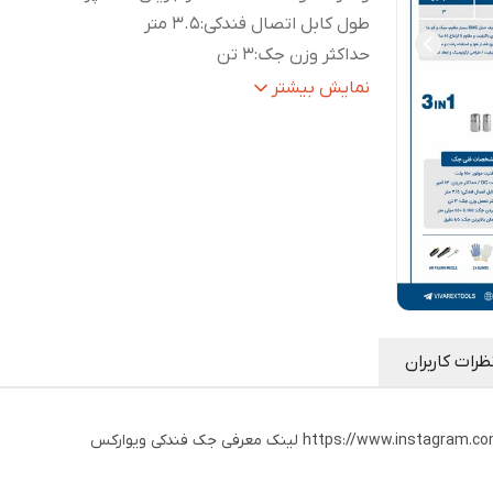
طول کابل اتصال فندکی
:
3.5 متر
حداکثر وزن جک
:
3 تن
ارتفاع بالا بردن جک
:
155 تا 450 میلی متر
نمایش بیشتر
مدت زمان بالا بردن جک
:
1.5 دقیقه
حداکثر فشار کاری پمپ باد
:
150 PSI
حداکثر هوای خروجی پمپ باد
:
35 لیتر بر دقیقه
حداکثر جریان
:
13 آمپر
گشتاور
:
340 نیوتن متر
طول شلنگ پمپ باد
:
60 سانتی متر
قدرت موتور
:
150 وات
ولتاژ
:
12 ولت DC
ظرات کاربران
https لینک معرفی جک فندکی ویوارکس