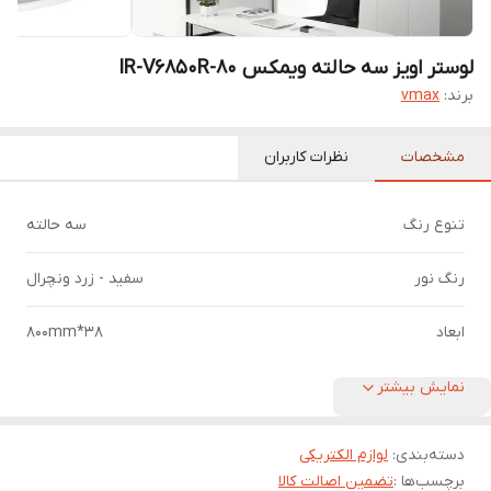
لوستر اویز سه حالته ویمکس IR-V6850R-80
برند:
vmax
مشخصات
نظرات کاربران
تنوع رنگ
سه حالته
رنگ نور
سفید - زرد ونچرال
ابعاد
38*800mm
نمایش بیشتر
دسته‌بندی
:
لوازم الکتریکی
برچسب‌ها :
تضمین اصالت کالا