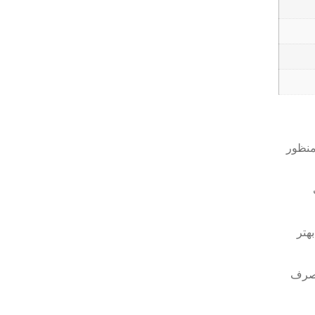
قعی به منظور
هتر
مصرف