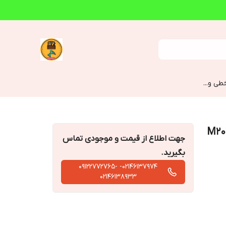
طی و...
جهت اطلاع از قیمت و موجودی تماس
بگیرید.
02146137974- 09122772765-
02146138933