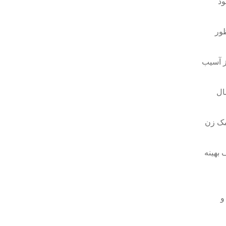
ود
ظور
ز آسیب
ال
مک زن
بهینه
 و