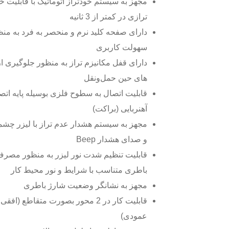
مجهز به سیستم خودتراز اتوماتیک با قابلیت خ
ترازی در کمتر از 3 ثانیه
دارای صفحه کلید نرم و منحصر به فرد به من
سهولت کاربری
دارای قفل مکانیزم تراز به منظور جلوگیری ا
های حین حمل‌ونقل
قابلیت اتصال به سطوح فلزی بوسیله پایه اتص
آهنربایی (براکت)
مجهز به سیستم هشدار عدم تراز با لیزر چش
و صدای هشدار Beep
قابلیت تنظیم شدت نور لیزر به منظور مصرف 
باطری متناسب با شرایط و نور محیط کار
مجهز به نشانگر وضعیت شارژ باطری
قابلیت کار در 2 محور بصورت متقاطع (افقی
عمودی)