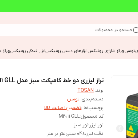
جستجو در محصولات
ی
توسن
چراغ شارژی رونیکس
ابزارهای دستی رونیکس
ابزار فندکی رونیکس
چراغ خ
تراز لیزری دو خط کامپکت سبز مدل M2011 GLL
برند:
TOSAN
دسته‌بندی
:
توسن
برچسب‌ها :
تضمین اصالت کالا
کد محصول
:
M2011 GLL
نور لیزر
:
نور سبز
دقت لیزر
:
04± میلی‌متر بر متر