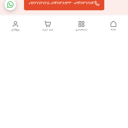
02146137974- 09122772765-02146138933
خانه
دسته‌بندی
سبد خرید
پروفایل
دسترسی سریع
تماس با ما
سیاست حریم خصوصی
درباره ما
قوانین و مقررات
از ساعت 9 صبح تا 9 شب پاسخگوی شما هستیم
شماره تماس
02146137974- 09122772765-02146138933