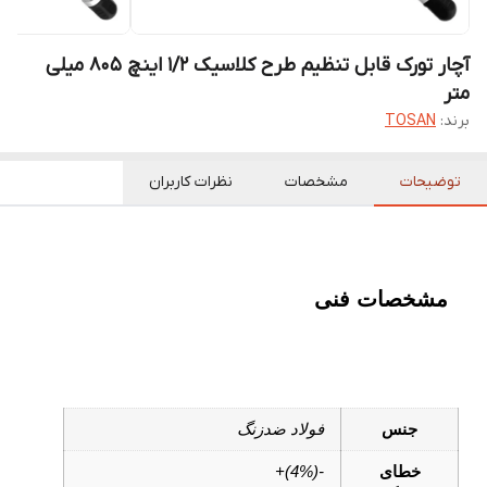
آچار تورک قابل تنظیم طرح کلاسیک 1/2 اینچ 805 میلی
متر
برند:
TOSAN
توضیحات
مشخصات
نظرات کاربران
مشخصات فنی
جنس
فولاد ضدزنگ
خطای
-(4%)+