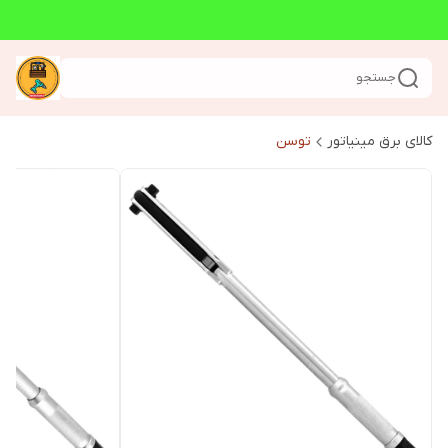
جستجو
کالای برق مینیاتور
توسن