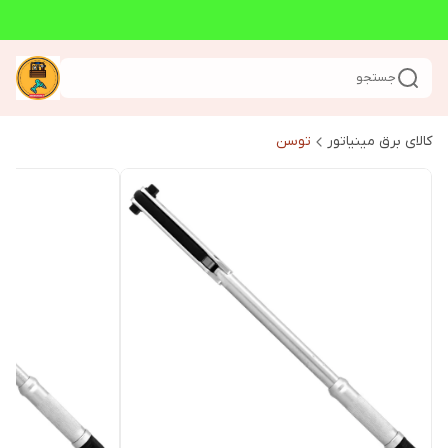
جستجو
کالای برق مینیاتور
توسن