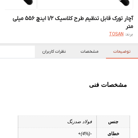
آچار تورک قابل تنظیم طرح کلاسیک 1/2 اینچ 556 میلی
متر
برند:
TOSAN
توضیحات
مشخصات
نظرات کاربران
مشخصات فنی
جنس
فولاد ضدزنگ
خطای
-(4%)+