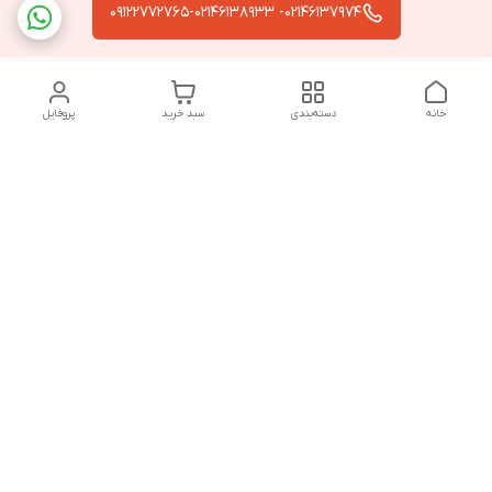
02146137974- 09122772765-02146138933
خانه
دسته‌بندی
سبد خرید
پروفایل
دسترسی سریع
تماس با ما
سیاست حریم خصوصی
درباره ما
قوانین و مقررات
از ساعت 9 صبح تا 9 شب پاسخگوی شما هستیم
شماره تماس
02146137974- 09122772765-02146138933