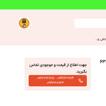
طی و...
جهت اطلاع از قیمت و موجودی تماس
بگیرید.
02146137974- 09122772765-
02146138933