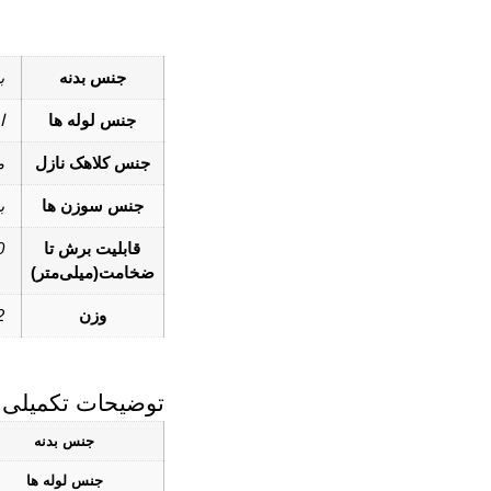
جنس بدنه
ب
جنس لوله ها
ا
جنس کلاهک نازل
م
جنس سوزن ها
ب
قابلیت برش تا
00
ضخامت(میلی‌متر)
وزن
/2
توضیحات تکمیلی
جنس بدنه
جنس لوله ها