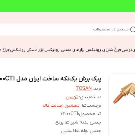
جستجو در محصولات
ی
توسن
چراغ شارژی رونیکس
ابزارهای دستی رونیکس
ابزار فندکی رونیکس
چراغ خ
پیک برش یک‌تکه ساخت ایران مدل 6300CTI
برند:
TOSAN
دسته‌بندی
:
توسن
برچسب‌ها :
تضمین اصالت کالا
کد محصول
:
6300CTl
جنس بدنه شیر ها
:
برنج
جنس لوله ها
:
استیل