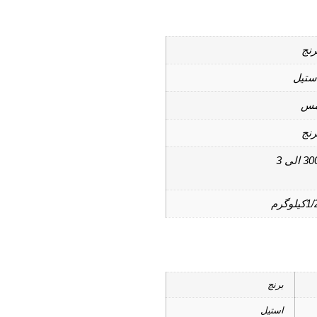
رنج
ستیل
س
رنج
3 الی 3
1کیلوگرم
برنج
استیل