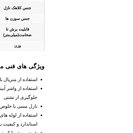
جنس کلاهک نازل
جنس سوزن ها
قابلیت برش تا
ضخامت(میلی‌متر)
وزن
ویژگی های فنی 
استفاده از متریال ب
جلوگیری از نشتی
نازل مسی با خلوص 99.9% درص
استفاده از لوله ها
استاندارد و کیفیت بال
عرض برش با کم ترین