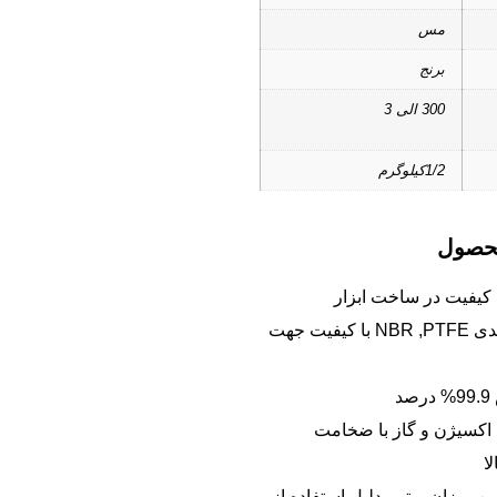
مس
برنج
300 الی 3
1/2کیلوگرم
محصول
ا کیفیت در ساخت ابزار
استفاده از واشر آببندی NBR ,PTFE با کیفیت جهت
د
ی اکسیژن و گاز با ضخامت
ا
 میزان پرتی بدلیل استفاده از