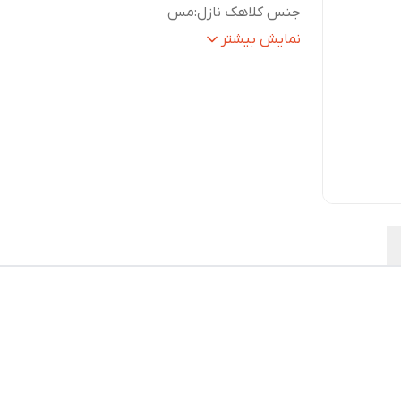
جنس کلاهک نازل
:
مس
جنس سوزن ها
:
برنج
نمایش بیشتر