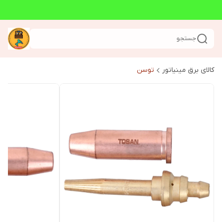
جستجو
کالای برق مینیاتور
توسن