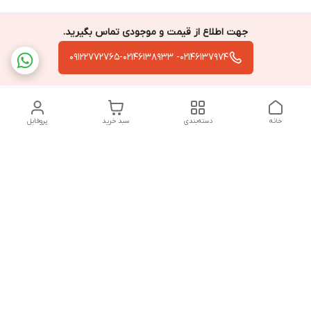
جهت اطلاع از قیمت و موجودی تماس بگیرید.
02146137974- 09122772765-02146138933
خانه
دسته‌بندی
سبد خرید
پروفایل
دسترسی سریع
تماس با ما
سیاست حریم خصوصی
درباره ما
قوانین و مقررات