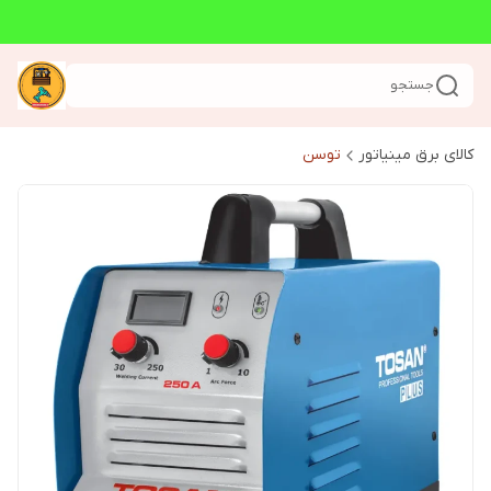
جستجو
کالای برق مینیاتور
توسن