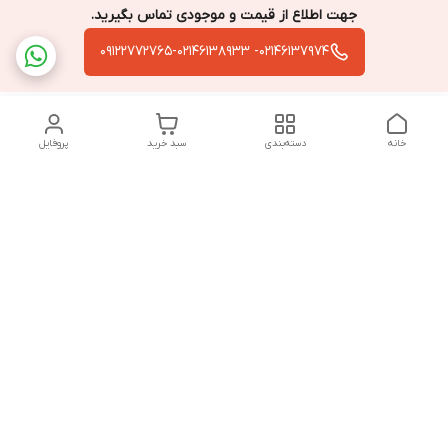
جهت اطلاع از قیمت و موجودی تماس بگیرید.
02146137974- 09122772765-02146138933
خانه
دسته‌بندی
سبد خرید
پروفایل
دسترسی سریع
تماس با ما
سیاست حریم خصوصی
درباره ما
قوانین و مقررات