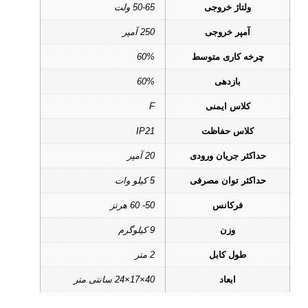
ولتاژ خروجی
50-65 ولت
آمپر خروجی
250 آمپر
چرخه کاری متوسط
60%
بازدهی
60%
کلاس ایمنی
F
کلاس حفاظت
IP21
حداکثر جریان ورودی
20 آمپر
حداکثر توان مصرفی
5 کیلو وات
فرکانس
50- 60 هرتز
وزن
9 کیلوگرم
طول کابل
2 متر
ابعاد
40×17×24 سانتی متر