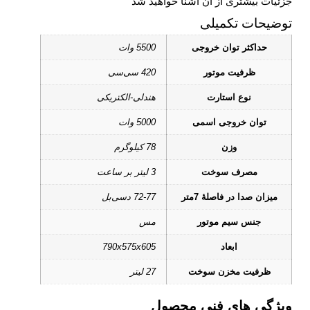
جزئیات بیشتری از آن آشنا خواهید شد
توضیحات تکمیلی
حداکثر توان خروجی
5500 وات
ظرفیت موتور
420 سی‌سی
نوع استارت
هندلی-الکتریکی
توان خروجی اسمی
5000 وات
وزن
78 کیلوگرم
مصرف سوخت
3 لیتر بر ساعت
میزان صدا در فاصلۀ 7متر
72-77 دسی‌بل
جنس سیم موتور
مس
ابعاد
790x575x605
ظرفیت مخزن سوخت
27 لیتر
ویژگی های فنی محصول