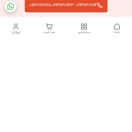
02146137974- 09122772765-02146138933
خانه
دسته‌بندی
سبد خرید
پروفایل
دسترسی سریع
تماس با ما
سیاست حریم خصوصی
درباره ما
قوانین و مقررات
از ساعت 9 صبح تا 9 شب پاسخگوی شما هستیم
شماره تماس
02146137974- 09122772765-02146138933