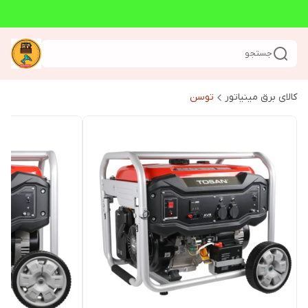
جستجو
کالای برق مینیاتور
توسن