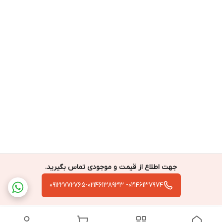
جهت اطلاع از قیمت و موجودی تماس بگیرید.
02146137974- 09122772765-02146138933