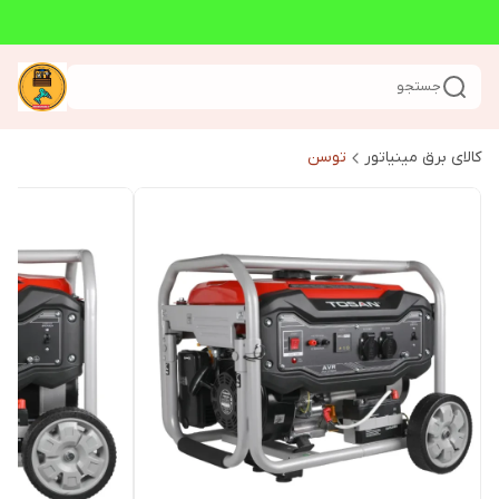
جستجو
کالای برق مینیاتور
توسن