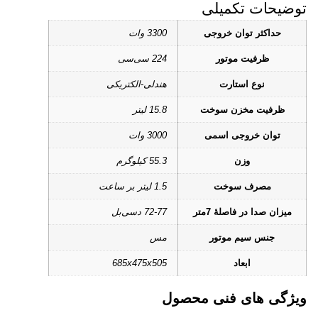
توضیحات تکمیلی
حداکثر توان خروجی
3300 وات
ظرفیت موتور
224 سی‌سی
نوع استارت
هندلی-الکتریکی
ظرفیت مخزن سوخت
15.8 لیتر
توان خروجی اسمی
3000 وات
وزن
55.3 کیلوگرم
مصرف سوخت
1.5 لیتر بر ساعت
میزان صدا در فاصلۀ 7متر
72-77 دسی‌بل
جنس سیم موتور
مس
ابعاد
685x475x505
ویژگی های فنی محصول