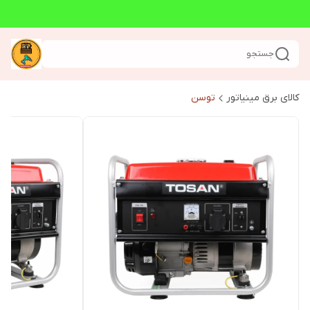
جستجو
کالای برق مینیاتور
توسن