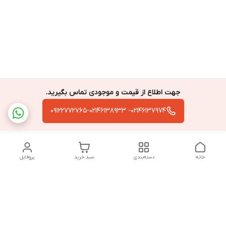
جهت اطلاع از قیمت و موجودی تماس بگیرید.
02146137974- 09122772765-02146138933
خانه
دسته‌بندی
سبد خرید
پروفایل