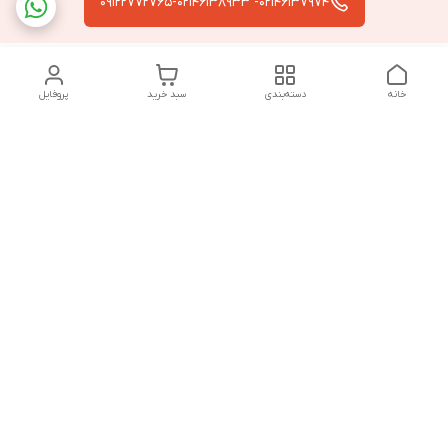
02146137974- 09122772765-02146138933
خانه
دسته‌بندی
سبد خرید
پروفایل
دسترسی سریع
تماس با ما
سیاست حریم خصوصی
درباره ما
قوانین و مقررات
از ساعت 9 صبح تا 9 شب پاسخگوی شما هستیم
شماره تماس
02146137974- 09122772765-02146138933