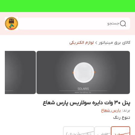
جستجو
کالای برق مینیاتور
لوازم الکتریکی
پنل 30 وات دایره سولاریس پارس شعاع
برند:
پارس شعاع
تنوع رنگ
سفید
افتابی
ترکیبی(نچرال)