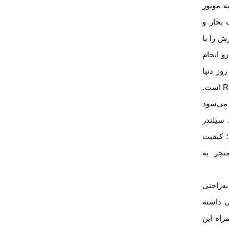
ه موتور
‌سیلندری به توان 1/7 اسب بخار و
رش را با
 رو انجام
وز دنیا
استفاده شده و کاربراتور آن از برند باکیفیت Ruixing است.
 می‌شود
سیلندر
؛ کیفیت
جر به
ه‌راحتی
ی داشته
راه این