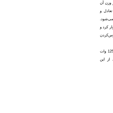
 وزن آن
عادل و
می‌شود.
وار کرد و
رس‌کردن
در دفترچه راهنمای علف‌تراش بنزینی دو زمانه 1250 وات
ی از این