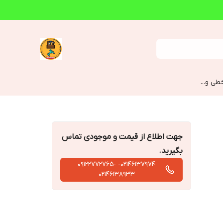
طی و...
جهت اطلاع از قیمت و موجودی تماس
بگیرید.
02146137974- 09122772765-
02146138933