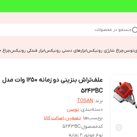
جستجو در محصولات
ی
توسن
چراغ شارژی رونیکس
ابزارهای دستی رونیکس
ابزار فندکی رونیکس
چراغ خ
علف‌تراش بنزینی دو زمانه 1250 وات مدل
5243BC
برند:
TOSAN
دسته‌بندی
:
توسن
برچسب‌ها :
تضمین اصالت کالا
کدمحصول
:
5243BC
نوع موتور
:
۲ زمانه