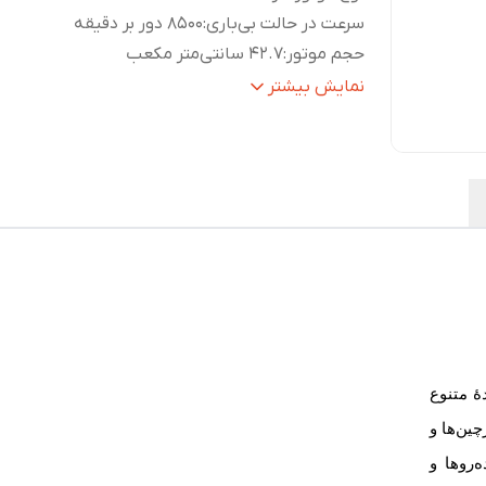
سرعت در حالت بی‌باری
:
8500 دور بر دقیقه
حجم موتور
:
42.7 سانتی‌متر مکعب
قطر برش‌کاری
:
28 میلی‌متر
نمایش بیشتر
ظرفیت مخزن سوخت
:
1000 میلی‌لیتر
خانوادۀ متنوع
ین‌ها و
‌روها و