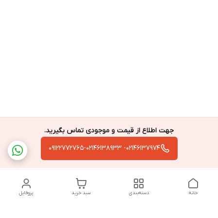
جهت اطلاع از قیمت و موجودی تماس بگیرید.
02146137974- 09122772765-02146138933
خانه
دسته‌بندی
سبد خرید
پروفایل