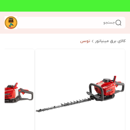
جستجو
کالای برق مینیاتور
توسن