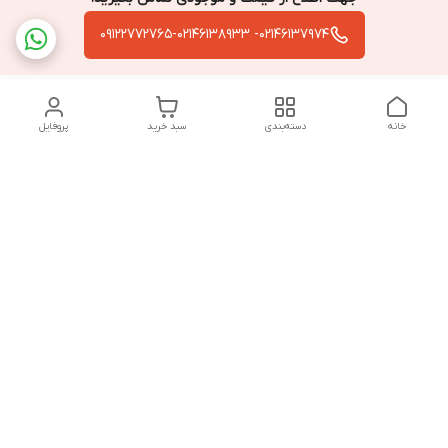
02146137974- 09122772765-02146138933
خانه
دسته‌بندی
سبد خرید
پروفایل
دسترسی سریع
تماس با ما
سیاست حریم خصوصی
درباره ما
قوانین و مقررات
از ساعت 9 صبح تا 9 شب پاسخگوی شما هستیم