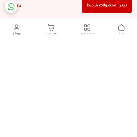
دیدن محصولات مرتبط
ناموجود
خانه
دسته‌بندی
سبد خرید
پروفایل
دسترسی سریع
تماس با ما
سیاست حریم خصوصی
درباره ما
قوانین و مقررات
از ساعت 9 صبح تا 9 شب پاسخگوی شما هستیم
شماره تماس
02146137974- 09122772765-02146138933